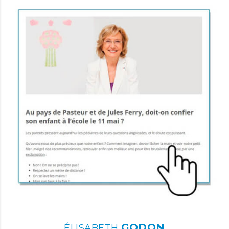
GODON
ÉLISABETH