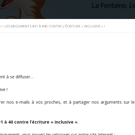
S
>
LES ARGUMENTS #31 À #40 CONTRE L’ÉCRITURE « INCLUSIVE » !
ent à se diffuser…
ve !
r nos e-mails à vos proches, et à partager nos arguments sur le
 à 40 contre l’écriture « inclusive »
.
arguments, vous pouvez les retrouver sur notre site Internet :