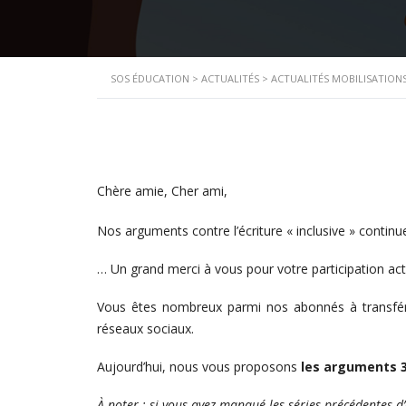
SOS ÉDUCATION
>
ACTUALITÉS
>
ACTUALITÉS MOBILISATION
Chère amie, Cher ami,
Nos arguments contre l’écriture « inclusive » continu
… Un grand merci à vous pour votre participation acti
Vous êtes nombreux parmi nos abonnés à transfére
réseaux sociaux.
Aujourd’hui, nous vous proposons
les arguments 31
À noter : si vous avez manqué les séries précédentes d’