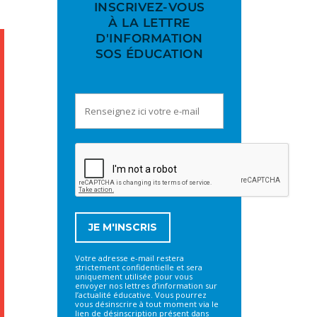
INSCRIVEZ-VOUS
À LA LETTRE
D'INFORMATION
SOS ÉDUCATION
Votre adresse e-mail restera
strictement confidentielle et sera
uniquement utilisée pour vous
envoyer nos lettres d’information sur
l’actualité éducative. Vous pourrez
vous désinscrire à tout moment via le
lien de désinscription présent dans