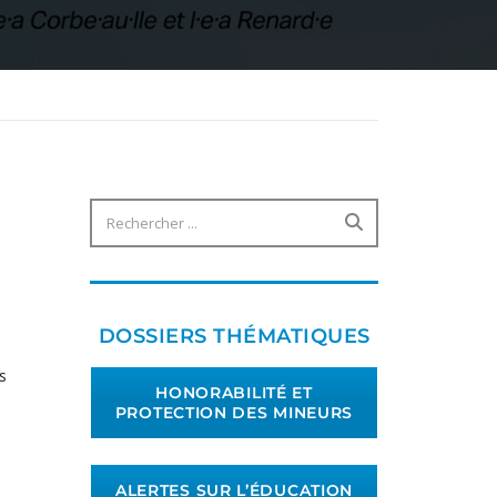
DOSSIERS THÉMATIQUES
s
HONORABILITÉ ET
PROTECTION DES MINEURS
ALERTES SUR L’ÉDUCATION