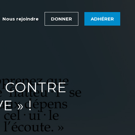
Nous rejoindre
DONNER
ADHÉRER
0 CONTRE
E » !