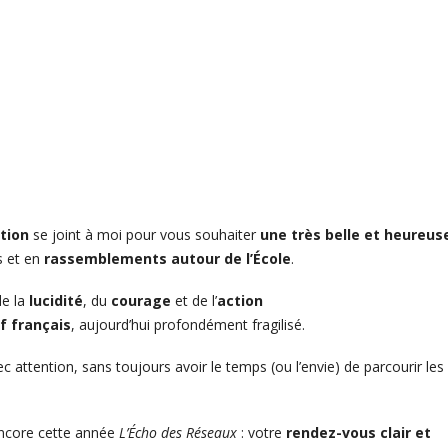
tion
se joint à moi pour vous souhaiter
une très belle et heureus
s et en
rassemblements autour de l’École
.
de la
lucidité
, du
courage
et de l’
action
f français
, aujourd’hui profondément fragilisé.
c attention, sans toujours avoir le temps (ou l’envie) de parcourir les
encore cette année
L
’Écho des Réseaux
: votre
rendez-vous clair et