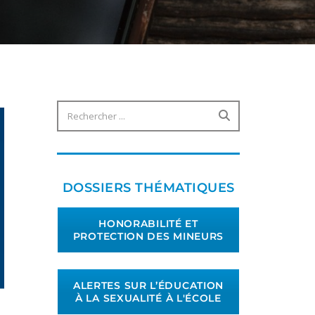
DOSSIERS THÉMATIQUES
HONORABILITÉ ET
PROTECTION DES MINEURS
ALERTES SUR L’ÉDUCATION
À LA SEXUALITÉ À L'ÉCOLE