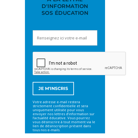
D'INFORMATION
SOS ÉDUCATION
Votre adresse e-mail restera
strictement confidentielle et sera
uniquement utilisée pour vous
envoyer nos lettres d’information sur
l’actualité éducative. Vous pourrez
vous désinscrire à tout moment via le
lien de désinscription présent dans
tous nos e-mails.